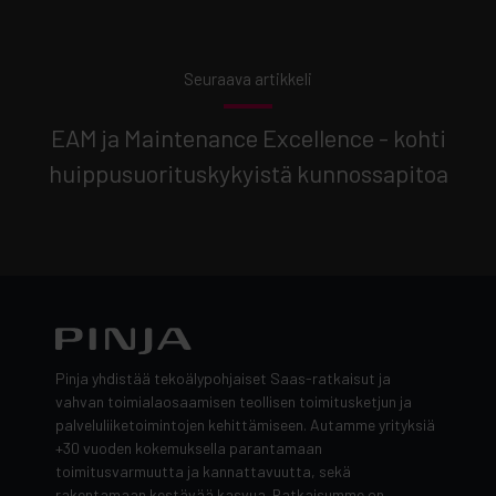
Seuraava artikkeli
EAM ja Maintenance Excellence - kohti
huippusuorituskykyistä kunnossapitoa
Pinja yhdistää tekoälypohjaiset Saas-ratkaisut ja
vahvan toimialaosaamisen teollisen toimitusketjun ja
palveluliiketoimintojen kehittämiseen. Autamme yrityksiä
+30 vuoden kokemuksella parantamaan
toimitusvarmuutta ja kannattavuutta, sekä
rakentamaan kestävää kasvua. Ratkaisumme on