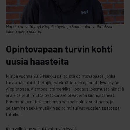
Markku on viihtynyt Pinjalla hyvin ja kokee alan vaihdoksen
olleen oikea päätös.
Opintovapaan turvin kohti
uusia haasteita
Niinpä vuonna 2015 Markku sai töistä opintovapaata, jonka
turvin hän aloitti tietojärjestelmätieteen opinnot Jyväskylän
yliopistossa. Aiempaa, esimerkiksi koodauskokemusta hänellä
ei alalta ollut, mutta tietokoneet olivat aina kiinnostaneet.
Ensimmäisen tietokoneensa hän sai noin 7-vuotiaana, ja
pelaaminen sekä musiikin editointi tulivat vuosien saatossa
tutuiksi.
Alan valintaan vaikuttivat myös hyvät