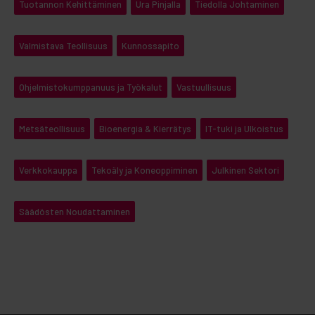
Tuotannon Kehittäminen
Ura Pinjalla
Tiedolla Johtaminen
Valmistava Teollisuus
Kunnossapito
Ohjelmistokumppanuus ja Työkalut
Vastuullisuus
Metsäteollisuus
Bioenergia & Kierrätys
IT-tuki ja Ulkoistus
Verkkokauppa
Tekoäly ja Koneoppiminen
Julkinen Sektori
Säädösten Noudattaminen