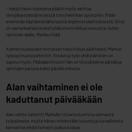
– Harjoittelun tuloksena päätin myös vaihtaa
tietojärjestelmätieteestä tietotekniikan opintoihin. Pidän
enemmän käytännönläheisestä ohjelmistokehityksestä. Siinä
on samankaltaista käsityöläismeininkiä ja luovuutta, kuten
ravintola-alalla, Markku lisää.
Kolmen kuukauden mittaisen harjoittelun päätteeksi Markun
työsopimusta jatkettiin. Koulun ja työn yhdistäminen on
sujunut hyvin. Pääsääntöisesti hän on töissä kolme päivää ja
opintojen parissa kaksi päivää viikosta.
Alan vaihtaminen ei ole
kaduttanut päivääkään
Alan vaihto tarkoitti Markulle irtisanoutumista varmasta
työpaikasta, mutta hänen mielestään tutusta ja turvallisesta
kannattaa ehdottomasti joskus luopua.