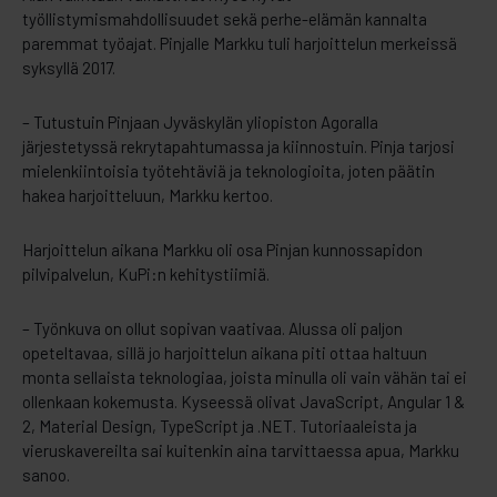
työllistymismahdollisuudet sekä perhe-elämän kannalta
paremmat työajat. Pinjalle Markku tuli harjoittelun merkeissä
syksyllä 2017.
– Tutustuin Pinjaan Jyväskylän yliopiston Agoralla
järjestetyssä rekrytapahtumassa ja kiinnostuin. Pinja tarjosi
mielenkiintoisia työtehtäviä ja teknologioita, joten päätin
hakea harjoitteluun, Markku kertoo.
Harjoittelun aikana Markku oli osa Pinjan kunnossapidon
pilvipalvelun, KuPi:n kehitystiimiä.
– Työnkuva on ollut sopivan vaativaa. Alussa oli paljon
opeteltavaa, sillä jo harjoittelun aikana piti ottaa haltuun
monta sellaista teknologiaa, joista minulla oli vain vähän tai ei
ollenkaan kokemusta. Kyseessä olivat JavaScript, Angular 1 &
2, Material Design, TypeScript ja .NET. Tutoriaaleista ja
vieruskavereilta sai kuitenkin aina tarvittaessa apua, Markku
sanoo.