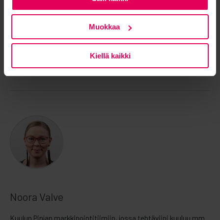
plakkarissa
Muokkaa
Jaa somessa
Kiellä kaikki
Noora Valve
Kuulun Pinjan markkinointitiimiin, jossa tehtäviini kuuluu mm.