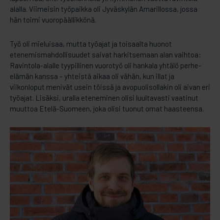
alalla. Viimeisin työpaikka oli Jyväskylän Amarillossa, jossa
hän toimi vuoropäällikkönä.
Työ oli mieluisaa, mutta työajat ja toisaalta huonot
etenemismahdollisuudet saivat harkitsemaan alan vaihtoa:
Ravintola-alalle tyypillinen vuorotyö oli hankala yhtälö perhe-
elämän kanssa – yhteistä aikaa oli vähän, kun illat ja
viikonloput menivät usein töissä ja avopuolisollakin oli aivan eri
työajat. Lisäksi, uralla eteneminen olisi luultavasti vaatinut
muuttoa Etelä-Suomeen, joka olisi tuonut omat haasteensa.