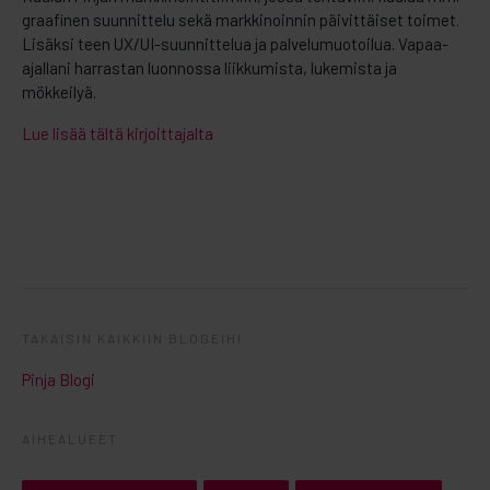
graafinen suunnittelu sekä markkinoinnin päivittäiset toimet.
Lisäksi teen UX/UI-suunnittelua ja palvelumuotoilua. Vapaa-
ajallani harrastan luonnossa liikkumista, lukemista ja
mökkeilyä.
Lue lisää tältä kirjoittajalta
TAKAISIN KAIKKIIN BLOGEIHI
Pinja Blogi
AIHEALUEET