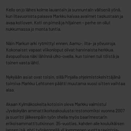
Kello on jo lähes kolme lauantain ja sunnuntain välisenä yönä,
kun iltavuorosta palaava Markku kaivaa avaimet taskustaan ja
avaa kotioven. Koti on pimeä ja hiljainen – perhe on ollut
nukkumassa jo monta tuntia.
Näin Markun arki rytmittyi ennen. Aamu-, ilta- ja yövuoroja.
Kokonaiset vapaat viikonloput olivat harvinaista herkkua.
Avopuolisoa näki lähinnä ulko-ovella, kun toinen tuli töistä ja
toinen vasta lähti.
Nykyään asiat ovat toisin, sillä Pinjalla ohjelmistokehittäjänä
toimiva Markku Lehtonen päätti muutama vuosi sitten vaihtaa
alaa.
Akaan Kylmäkoskelta kotoisin oleva Markku valmistui
Jyväskylän ammattikorkeakoulusta restonomiksi vuonna 2007
ja suoritti jälkeenpäin työn ohella myös baarimestarin
erikoisammattitutkinnon. 35-vuotias, kahden alle kouluikäisen
lapsen isä, ehti työskennellä yli kymmenen vuotta ravintola-