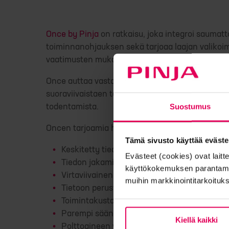
Once by Pinja
on ratkaisu, joka integroi saumat
toiminnanohjauksen sekä tarjoaa laajan valikoi
vaatimusten mukaiseksi yhdessä energia-alan 
Once auttaa vastaamaan kestävyysraportoinnin ja
suoraviivaistaen tarvittavien raporttien tuottam
Suostumus
todentamista.
Oncen tarjoamia hyötyjä ovat:
Tämä sivusto käyttää eväste
Keskitetty tiedonhallinta
Evästeet (cookies) ovat laitt
Tiedon jakaminen kaikkien toimitusketjun 
käyttökokemuksen parantamise
Virtaviivainen ja valvottu toimitusketju
muihin markkinointitarkoituks
Tietoon perustuva päätöksenteko
Toimintakustannusten vähentäminen ja opti
Parempi sääntelyn noudattaminen
Kiellä kaikki
Polttoaineen vastuullisuutta koskevien tietoj