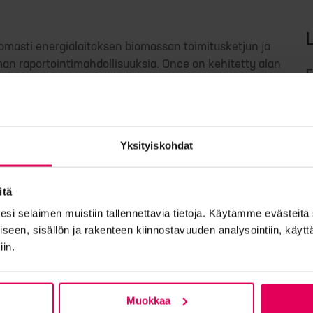
tomasti energialaitoksen biomassan toimitusketjun ja
man raportointimahdollisuuksia.
Once on kehitetty alan
E
asiakkaidemme kanssa.
 RED III -direktiivin vaatimuksiin mm.
S
ista sekä tukemalla materiaalien alkuperän
Yksityiskohdat
T
itä
eesi selaimen muistiin tallennettavia tietoja. Käytämme evästeit
osapuolten kesken
en, sisällön ja rakenteen kiinnostavuuden analysointiin, käyttäj
P
iin.
mointi
O
Muokkaa
en hallinta