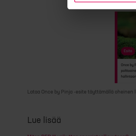
Lataa Once by Pinja -esite täyttämällä oheinen 
Lue lisää