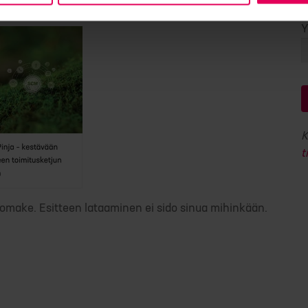
Y
K
t
lomake. Esitteen lataaminen ei sido sinua mihinkään.