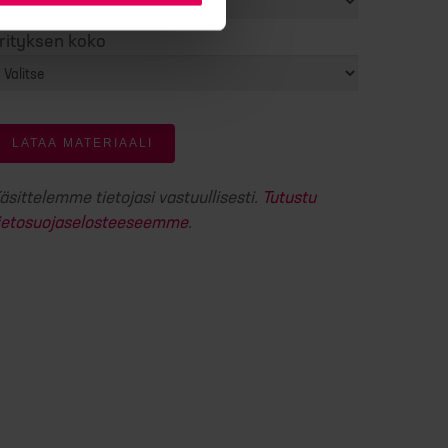
rityksen koko
äsittelemme tietojasi vastuullisesti.
Tutustu
ietosuojaselosteeseemme
.