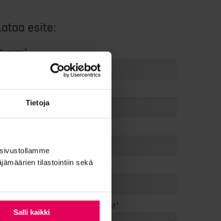
Lataa esite:
tunimi
*
ukunimi
*
Tietoja
yösähköpostisi
*
ä sivustollamme
ämäärien tilastointiin sekä
uhelinnumero
len ensisijaisesti kiinnostunut
*
Salli kaikki