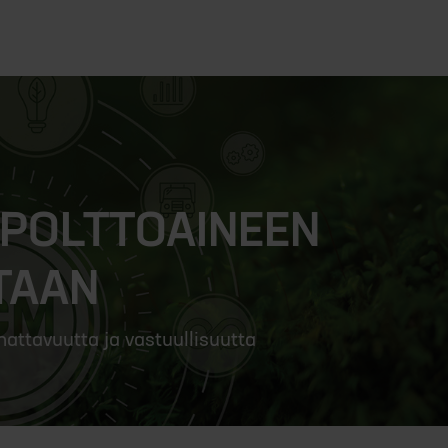
N POLTTOAINEEN
TAAN
attavuutta ja vastuullisuutta