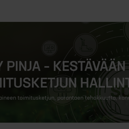
Y PINJA – KESTÄVÄÄ
MITUSKETJUN HALLIN
aineen toimitusketjun, parantaen tehokkuutta, kann