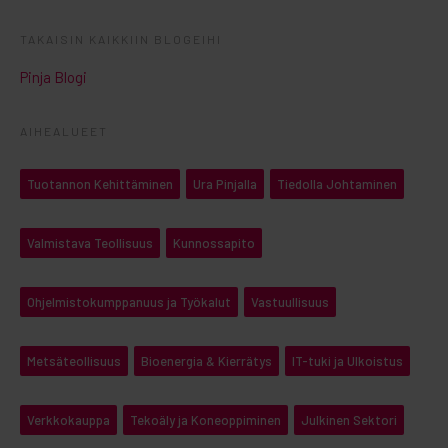
TAKAISIN KAIKKIIN BLOGEIHI
Pinja Blogi
AIHEALUEET
Tuotannon Kehittäminen
Ura Pinjalla
Tiedolla Johtaminen
Valmistava Teollisuus
Kunnossapito
Ohjelmistokumppanuus ja Työkalut
Vastuullisuus
Metsäteollisuus
Bioenergia & Kierrätys
IT-tuki ja Ulkoistus
Verkkokauppa
Tekoäly ja Koneoppiminen
Julkinen Sektori