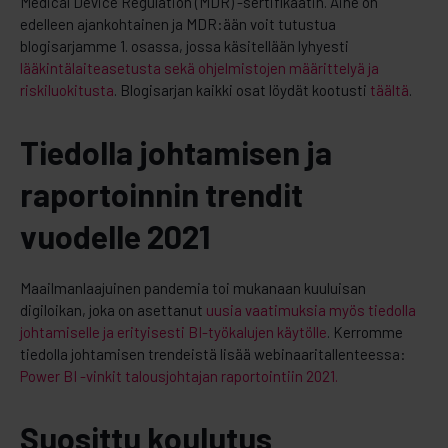
Medical Device Regulation (MDR) -sertifikaatin. Aihe on
edelleen ajankohtainen ja MDR:ään voit tutustua
blogisarjamme 1. osassa, jossa käsitellään lyhyesti
lääkintälaiteasetusta sekä ohjelmistojen määrittelyä ja
riskiluokitusta
. Blogisarjan kaikki osat löydät kootusti
täältä
.
Tiedolla johtamisen ja
raportoinnin trendit
vuodelle 2021
Maailmanlaajuinen pandemia toi mukanaan kuuluisan
digiloikan, joka on asettanut
uusia vaatimuksia myös tiedolla
johtamiselle ja erityisesti BI-työkalujen käytölle
. Kerromme
tiedolla johtamisen trendeistä lisää webinaaritallenteessa:
Power BI -vinkit talousjohtajan raportointiin 2021.
Suosittu koulutus