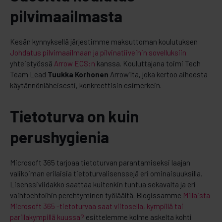
pilvimaailmasta
Kesän kynnyksellä järjestimme maksuttoman koulutuksen
Johdatus pilvimaailmaan ja pilvinatiiveihin sovelluksiin
yhteistyössä
Arrow ECS:n
kanssa. Kouluttajana toimi Tech
Team Lead
Tuukka Korhonen
Arrow’lta, joka kertoo aiheesta
käytännönläheisesti, konkreettisin esimerkein.
Tietoturva on kuin
perushygienia
Microsoft 365 tarjoaa tietoturvan parantamiseksi laajan
valikoiman erilaisia tietoturvalisenssejä eri ominaisuuksilla.
Lisenssiviidakko saattaa kuitenkin tuntua sekavalta ja eri
vaihtoehtoihin perehtyminen työläältä. Blogissamme
Millaista
Microsoft 365 -tietoturvaa saat viitosella, kympillä tai
parillakympillä kuussa?
esittelemme kolme askelta kohti