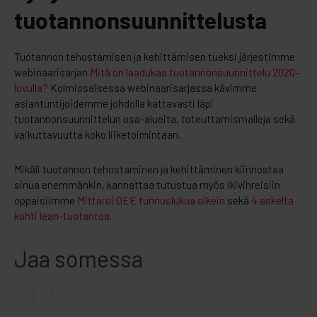
tuotannonsuunnittelusta
Tuotannon tehostamisen ja kehittämisen tueksi järjestimme
webinaarisarjan
Mitä on laadukas tuotannonsuunnittelu 2020-
luvulla?
Kolmiosaisessa webinaarisarjassa kävimme
asiantuntijoidemme johdolla kattavasti läpi
tuotannonsuunnittelun osa-alueita, toteuttamismalleja sekä
vaikuttavuutta koko liiketoimintaan.
Mikäli tuotannon tehostaminen ja kehittäminen kiinnostaa
sinua enemmänkin, kannattaa tutustua myös ikivihreisiin
oppaisiimme
Mittaroi OEE tunnuslukua oikein
sekä
4 askelta
kohti lean-tuotantoa
.
Jaa somessa