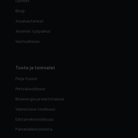
Uutiset
Blogi
Asiakastarinat
Avoimet työpaikat
Vastuullisuus
Tuote ja toimialat
Pinja Fusion
Metsäteollisuus
Bioenergia ja kiertotalous
Valmistava teollisuus
Elintarviketeollisuus
Palveluliiketoiminta