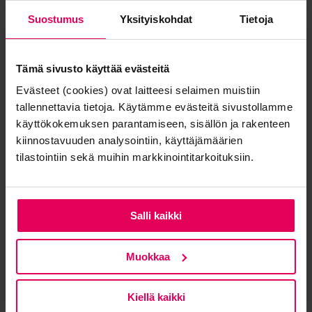
Suostumus
Yksityiskohdat
Tietoja
Hanna on Pinjan Business Intelligence -tiimiin kuuluva data-
analyytikko, joka tukee asiakasta liiketoimintatiedon
hallinnassa. Blogiartikkelissa,
Pinjan data-analyytikko
Tämä sivusto käyttää evästeitä
visualisoi tietoa ja auttaa tehokkaassa päätöksenteossa
,
Evästeet (cookies) ovat laitteesi selaimen muistiin
Hanna kertoo lisää työnkuvastaan. Senior Project Manager
tallennettavia tietoja. Käytämme evästeitä sivustollamme
Petri Nukarinen puolestaan aloitti Pinjalla keväällä 2021 –
lue
käyttökokemuksen parantamiseen, sisällön ja rakenteen
Petrin fiilikset uuteen työpaikkaan astumisesta
.
kiinnostavuuden analysointiin, käyttäjämäärien
tilastointiin sekä muihin markkinointitarkoituksiin.
Valmistavan teollisuuden
uudistaminen edellyttää
Salli kaikki
rohkeutta sekä uutta
ajattelua
Muokkaa
Valmistava teollisuus on talouden vahva tukijalka ja toisaalta
Kiellä kaikki
vahvassa murroksessa digitalisaation aikakaudella.