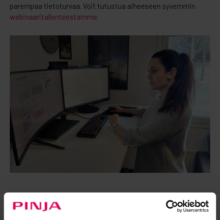
parempaa tietoturvaa. Voit tutustua aiheeseen syvemmin
webinaaritallenteestamme
.
Data-analytiikkaa ja uuden
työntekijän ajatuksia