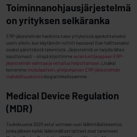
Toiminnanohjausjärjestelmä
on yrityksen selkäranka
ERP-järjestelmän hankinta tulee yrityksissä ajankohtaiseksi
usein silloin, kun käytännön rutiinit kasvavat liian hallitsevaksi
osaksi päivittäistä tekemistä. Järjestelmiä on tarjolla lähes
loputtomasti – siispä kirjoitimme
asiantuntijaoppaan ERP-
järjestelmän valintaa ja vertailua helpottamaan
. Lisäksi
kerromme
modulaarisen, pilvipohjaisen ERP-järjestelmän
mahdollisuuksista
blogiartikkelissamme.
Medical Device Regulation
(MDR)
Toukokuussa 2020 astui voimaan uusi lääkintälaiteasetus,
jonka jälkeen kaikki lääkinnälliset laitteet ovat tarvinneet