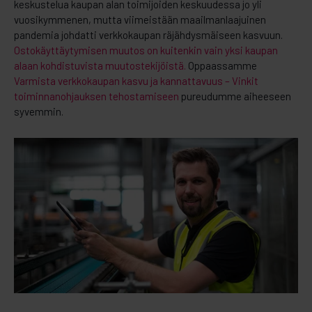
keskustelua kaupan alan toimijoiden keskuudessa jo yli
vuosikymmenen, mutta viimeistään maailmanlaajuinen
pandemia johdatti verkkokaupan räjähdysmäiseen kasvuun.
Ostokäyttäytymisen muutos on kuitenkin vain yksi kaupan
alaan kohdistuvista muutostekijöistä.
Oppaassamme
Varmista verkkokaupan kasvu ja kannattavuus – Vinkit
toiminnanohjauksen tehostamiseen
pureudumme aiheeseen
syvemmin.