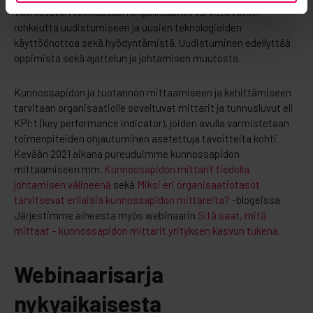
Valmistavan teollisuuden organisaatiot tarvitsevatkin
rohkeutta uudistumiseen ja uusien teknologioiden
käyttöönottoa sekä hyödyntämistä. Uudistuminen edellyttää
oppimista sekä ajattelun ja johtamisen muutosta.
Kunnossapidon ja tuotannon mittaamiseen ja kehittämiseen
tarvitaan organisaatiolle soveltuvat mittarit ja tunnusluvut eli
KPI:t (key performance indicator), joiden avulla varmistetaan
toimenpiteiden ohjautuminen asetettuja tavoitteita kohti.
Kevään 2021 aikana pureuduimme kunnossapidon
mittaamiseen mm.
Kunnossapidon mittarit tiedolla
johtamisen välineenä
sekä
Miksi eri organisaatiotasot
tarvitsevat erilaisia kunnossapidon mittareita?
-blogeissa.
Järjestimme aiheesta myös webinaarin
Sitä saat, mitä
mittaat – kunnossapidon mittarit yrityksen kasvun tukena
.
Webinaarisarja
nykyaikaisesta