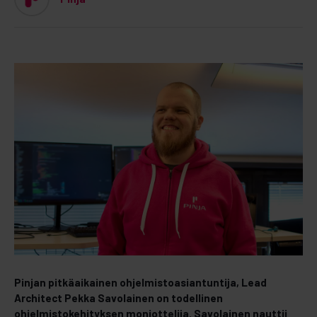
Pinjan pitkäaikainen ohjelmistoasiantuntija, Lead
Architect Pekka Savolainen on todellinen
ohjelmistokehityksen moniottelija. Savolainen nauttii