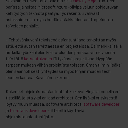
Savolainen tekee töitä tällä hetkellä
Flow by Pinja
-tuotteen
parissa ja hoitaa
Microsoft Azure -pilvipalveluun
pohjautuvan
kehitystyön teknistä päätyä. Työ rakentuu vahvasti
asiakkaiden – ja myös heidän asiakkaidensa – tarpeiden ja
toiveiden pohjalle.
– Tehtävänkuvani teknisenä asiantuntijana tarkoittaa myös
sitä, että autan tarvittaessa eri projekteissa. Esimerkiksi tällä
hetkellä työskentelen kiertotalouden parissa, viime vuonna
tein töitä
katsastukseen
liittyvässä projektissa. Hyppään
tarpeen mukaan vähän projektista toiseen. Oman tiimin lisäksi
olen säännöllisesti yhteydessä myös Pinjan muiden tech
leadien kanssa, Savolainen kertoo.
Kokeneet ohjelmistoasiantuntijat kulkevat Pinjalla monella eri
tittelillä, joista yksi on lead architect. Sen lisäksi yrityksestä
löytyy muun muassa,
software architect
,
software developer
ja
full-stack developer
-titteleitä käyttäviä
ohjelmistoasiantuntijoita.