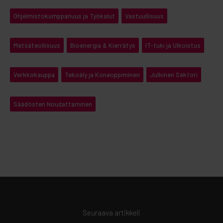
Ohjelmistokumppanuus ja Työkalut
Vastuullisuus
Metsäteollisuus
Bioenergia & Kierrätys
IT-tuki ja Ulkoistus
Verkkokauppa
Tekoäly ja Koneoppiminen
Julkinen Sektori
Säädösten Noudattaminen
Seuraava artikkeli