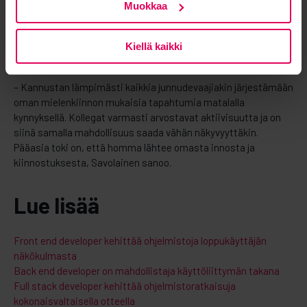
Muokkaa
kollegoilleen muun muassa
laneja
, lautapelitapahtumia,
paintballia ja pokeri-iltoja. Tapahtumat ovat olleet avoimia
kaikille halukkaille, ja parhaimmillaan ne ovat keränneet jopa
Kiellä kaikki
40−50 osallistujaa.
– Kannustan lämpimästi kaikkia junnudevaajiakin järjestämään
oman mielenkiinnon mukaisia tapahtumia matalalla
kynnyksellä. Kollegat varmasti arvostavat aktiivisuutta ja on
siinä samalla mahdollisuus saada vähän näkyvyyttäkin.
Pääasia toki on, että homma lähtee omasta innosta ja
kiinnostuksesta, Savolainen sanoo.
Lue lisää
Front end developer kehittää ohjelmistoja loppukäyttäjän
näkökulmasta
Back end developer on mahdollistaja käyttöliittymän takana
Full stack developer kehittää ohjelmistoratkaisuja
kokonaisvaltaisella otteella