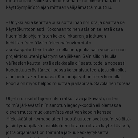
muuttumaan kalliiksi vanhetessaan – tai oikeastaan, kun
käyttöympäristö ajan mittaan vääjäämättä muuttuu.
– On yksi asia kehittää uusi softa ihan nollista ja saattaa se
käyttökuntoon asti. Kokonaan toinen asia on se, että osaa
huomioida ohjelmiston koko elinkaaren ja jatkuvan
kehittämisen. Yksi mieleenpainuvimmista
asiakaspalautteista olikin sellainen, jonka sain vuosia oman
projektiosuuteni päättymisen jälkeen. Sain silloin kuulla
välikäsien kautta, että asiakkaalla oli saatu todella nopeasti
koodattua eräs tärkeä lisäosa kokonaisuuteen, jota olin ollut
alun perin rakentamassa. Kun pohjatyöt on tehty kunnolla,
koodia on myös helppo muuttaa ja ylläpitää, Savolainen toteaa.
Ohjelmistokehittäjien onkin ratkottava jatkuvasti, miten
toimia järkevästi niin sanotun legacy-koodin eli olemassa
olevan mutta muokkaamista vaativan koodin kanssa.
Mielekkäät siirtymäpolut entisestä uuteen ovat usein työläitä,
ja siirtymäajallakin asiakkaiden datan on oltava käytettävissä,
jotta organisaation toiminta jatkuu keskeytyksettä.