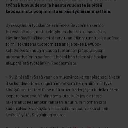
työnsä luovuudesta ja haastavuudesta ja pitää
koodaamista pohjimmiltaan käsityöläisammattina.
Jyväskylässä työskentelevä Pekka Savolainen kertoo
tekevänsä ohjelmistokehityksen alueella monenlaista,
käytännössä kaikkea mitä tarvitaan. Hän suunnittelee softaa,
toimii teknisenä tuoteomistajana ja tekee DevOps-
kehitystyötä muun muassa tuotannon ja testauksen
automatisoinnin parissa. Lisäksi hän tekee vielä paljon
alkuperäistä työtäänkin, koodaamista.
– Kyllä tässä työssä vaan on mukavinta kerta toisensa jälkeen
itse koodaaminen, ongelmien ratkominen ja niihin liittyvä
käsityömentaliteetti, se että oman kädenjäljen todella näkee
lopputuloksessa. Vähän sama juttu kuin jos olet itse
rakentanut kesämökin rantaan laiturin, niin onhan sitä
kädenjälkeä kiva käydä välillä ihailemassa, vaikka sitten
keskellä yötä, Savolainen nauraa.