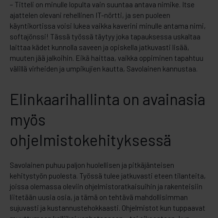
– Titteli on minulle lopulta vain suuntaa antava nimike. Itse
ajattelen olevani rehellinen IT-nörtti, ja sen puoleen
käyntikortissa voisi lukea vaikka kaverini minulle antama nimi,
softajönssi! Tässä työssä täytyy joka tapauksessa uskaltaa
laittaa kädet kunnolla saveen ja opiskella jatkuvasti lisää,
muuten jää jalkoihin. Eikä haittaa, vaikka oppiminen tapahtuu
välillä virheiden ja umpikujien kautta, Savolainen kannustaa.
Elinkaarihallinta on avainasia
myös
ohjelmistokehityksessä
Savolainen puhuu paljon huolellisen ja pitkäjänteisen
kehitystyön puolesta. Työssä tulee jatkuvasti eteen tilanteita,
joissa olemassa oleviin ohjelmistoratkaisuihin ja rakenteisiin
liitetään uusia osia, ja tämä on tehtävä mahdollisimman
sujuvasti ja kustannustehokkaasti. Ohjelmistot kun tuppaavat