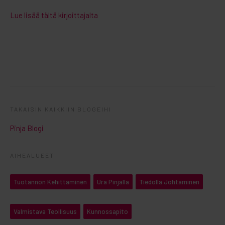
Lue lisää tältä kirjoittajalta
TAKAISIN KAIKKIIN BLOGEIHI
Pinja Blogi
AIHEALUEET
Tuotannon Kehittäminen
Ura Pinjalla
Tiedolla Johtaminen
Valmistava Teollisuus
Kunnossapito