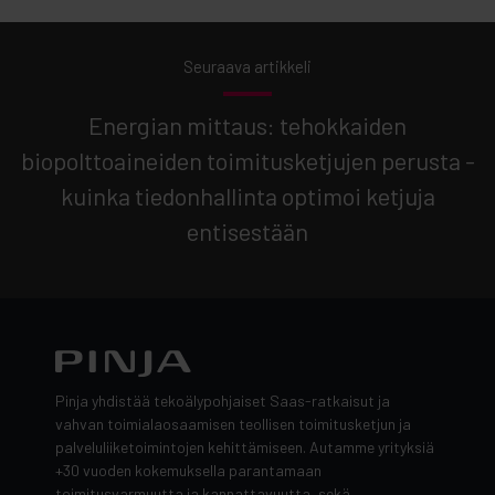
Seuraava artikkeli
Energian mittaus: tehokkaiden
biopolttoaineiden toimitusketjujen perusta -
kuinka tiedonhallinta optimoi ketjuja
entisestään
Pinja yhdistää tekoälypohjaiset Saas-ratkaisut ja
vahvan toimialaosaamisen teollisen toimitusketjun ja
palveluliiketoimintojen kehittämiseen. Autamme yrityksiä
+30 vuoden kokemuksella parantamaan
toimitusvarmuutta ja kannattavuutta, sekä