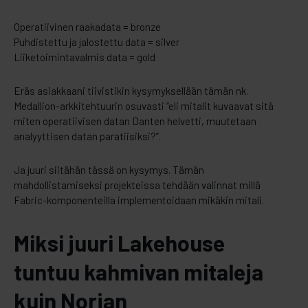
Operatiivinen raakadata = bronze
Puhdistettu ja jalostettu data = silver
Liiketoimintavalmis data = gold
Eräs asiakkaani tiivistikin kysymyksellään tämän nk.
Medallion-arkkitehtuurin osuvasti “eli mitalit kuvaavat sitä
miten operatiivisen datan Danten helvetti, muutetaan
analyyttisen datan paratiisiksi?”.
Ja juuri siitähän tässä on kysymys. Tämän
mahdollistamiseksi projekteissa tehdään valinnat millä
Fabric-komponenteilla implementoidaan mikäkin mitali.
Miksi juuri Lakehouse
tuntuu kahmivan mitaleja
kuin Norjan