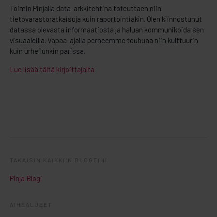
Toimin Pinjalla data-arkkitehtina toteuttaen niin
tietovarastoratkaisuja kuin raportointiakin. Olen kiinnostunut
datassa olevasta informaatiosta ja haluan kommunikoida sen
visuaaleilla. Vapaa-ajalla perheemme touhuaa niin kulttuurin
kuin urheilunkin parissa.
Lue lisää tältä kirjoittajalta
TAKAISIN KAIKKIIN BLOGEIHI
Pinja Blogi
AIHEALUEET