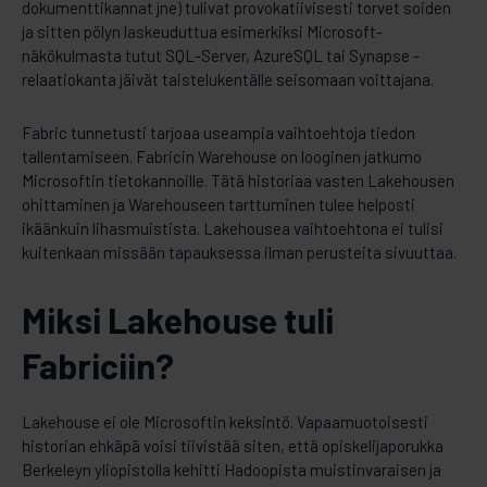
dokumenttikannat jne) tulivat provokatiivisesti torvet soiden
ja sitten pölyn laskeuduttua esimerkiksi Microsoft-
näkökulmasta tutut SQL-Server, AzureSQL tai Synapse -
relaatiokanta jäivät taistelukentälle seisomaan voittajana.
Fabric tunnetusti tarjoaa useampia vaihtoehtoja tiedon
tallentamiseen. Fabricin Warehouse on looginen jatkumo
Microsoftin tietokannoille. Tätä historiaa vasten Lakehousen
ohittaminen ja Warehouseen tarttuminen tulee helposti
ikäänkuin lihasmuistista. Lakehousea vaihtoehtona ei tulisi
kuitenkaan missään tapauksessa ilman perusteita sivuuttaa.
Miksi Lakehouse tuli
Fabriciin?
Lakehouse ei ole Microsoftin keksintö. Vapaamuotoisesti
historian ehkäpä voisi tiivistää siten, että opiskelijaporukka
Berkeleyn yliopistolla kehitti Hadoopista muistinvaraisen ja