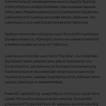
moninkertaisesti tehokkaamman version (Apache Spark) ja
siihen yhteyteen vieläpä tehokkaan tallennustavan (Apache
Delta Lake). Palapelin paloista syntyi myöhemmin Databricks
(sekä yritys että tuote) ja sen sisälle käsite Lakehouse. Nyt
Lakehouse on siis sekä Databrickissä että Fabricissa.
Spark on aiemminkin esiintynyt myös Microsoftin tuotteissa
(Synapse Analytics, HDInsight), mutta varsinaisesti keskiöön
ja kaikkien huulille se nousi nyt Fabricssa.
Lakehouseen liitetään usein termi “Big data”. Jos mielletään
Big Dataksi kaikki sellainen data, joka ei luontaisesti istu
Excel-sheettiin, joko kokonsa tai formaattinsa (sanasta big
huolimatta kyse ei ole pelkästään datan koosta vaan myös
muodosta) vuoksi, saadaan hyvä käsitys siitä, millaisen datan
kanssa Lakehouse on parhaimmillaan.
Power BI -raportointi ja -analytiikka on toiminut jo useat viime
vuodet Microsoftin datatuotteiden veturina. Fortune 500
yrityksistä 97% käyttää Power BI -palvelua. Ja mitä tulee Big