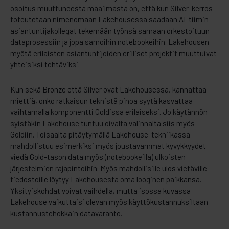
osoitus muuttuneesta maailmasta on, että kun Silver-kerros
toteutetaan nimenomaan Lakehousessa saadaan AI-tiimin
asiantuntijakollegat tekemään työnsä samaan orkestoituun
dataprosessiin ja jopa samoihin notebookeihin. Lakehousen
myötä erilaisten asiantuntijoiden erilliset projektit muuttuivat
yhteisiksi tehtäviksi.
Kun sekä Bronze että Silver ovat Lakehousessa, kannattaa
miettiä, onko ratkaisun teknistä pinoa syytä kasvattaa
vaihtamalla komponentti Goldissa erilaiseksi. Jo käytännön
syistäkin Lakehouse tuntuu oivalta valinnalta siis myös
Goldiin. Toisaalta pitäytymällä Lakehouse-tekniikassa
mahdollistuu esimerkiksi myös joustavammat kyvykkyydet
viedä Gold-tason data myös (notebookeilla) ulkoisten
järjestelmien rajapintoihin. Myös mahdollisille ulos vietäville
tiedostoille löytyy Lakehousesta oma looginen paikkansa.
Yksityiskohdat voivat vaihdella, mutta isossa kuvassa
Lakehouse vaikuttaisi olevan myös käyttökustannuksiltaan
kustannustehokkain datavaranto.