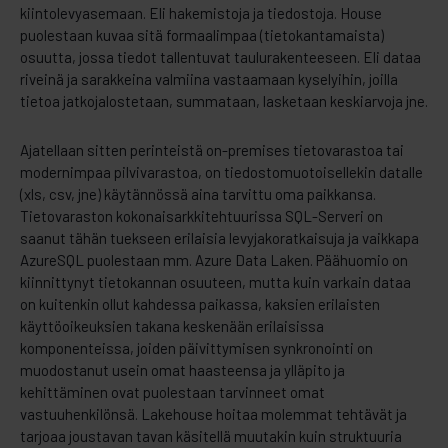
kiintolevyasemaan. Eli hakemistoja ja tiedostoja. House
puolestaan kuvaa sitä formaalimpaa (tietokantamaista)
osuutta, jossa tiedot tallentuvat taulurakenteeseen. Eli dataa
riveinä ja sarakkeina valmiina vastaamaan kyselyihin, joilla
tietoa jatkojalostetaan, summataan, lasketaan keskiarvoja jne.
Ajatellaan sitten perinteistä on-premises tietovarastoa tai
modernimpaa pilvivarastoa, on tiedostomuotoisellekin datalle
(xls, csv, jne) käytännössä aina tarvittu oma paikkansa.
Tietovaraston kokonaisarkkitehtuurissa SQL-Serveri on
saanut tähän tuekseen erilaisia levyjakoratkaisuja ja vaikkapa
AzureSQL puolestaan mm. Azure Data Laken. Päähuomio on
kiinnittynyt tietokannan osuuteen, mutta kuin varkain dataa
on kuitenkin ollut kahdessa paikassa, kaksien erilaisten
käyttöoikeuksien takana keskenään erilaisissa
komponenteissa, joiden päivittymisen synkronointi on
muodostanut usein omat haasteensa ja ylläpito ja
kehittäminen ovat puolestaan tarvinneet omat
vastuuhenkilönsä. Lakehouse hoitaa molemmat tehtävät ja
tarjoaa joustavan tavan käsitellä muutakin kuin struktuuria