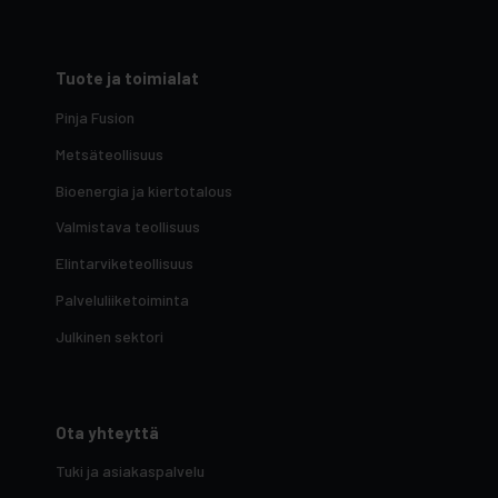
Tuote ja toimialat
Pinja Fusion
Metsäteollisuus
Bioenergia ja kiertotalous
Valmistava teollisuus
Elintarviketeollisuus
Palveluliiketoiminta
Julkinen sektori
Ota yhteyttä
Tuki ja asiakaspalvelu