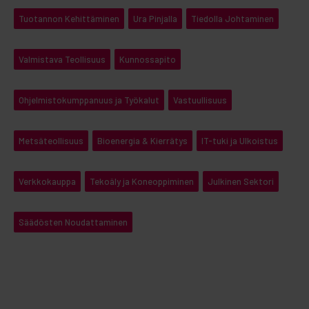
Tuotannon Kehittäminen
Ura Pinjalla
Tiedolla Johtaminen
Valmistava Teollisuus
Kunnossapito
Ohjelmistokumppanuus ja Työkalut
Vastuullisuus
Metsäteollisuus
Bioenergia & Kierrätys
IT-tuki ja Ulkoistus
Verkkokauppa
Tekoäly ja Koneoppiminen
Julkinen Sektori
Säädösten Noudattaminen