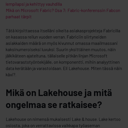
lempilapsi ja kehittyy vauhdilla
Mikä on Microsoft Fabric? Osa 7: Fabric-konferenssin Fabcon
parhaat tärpit
Tätä kirjoittaessa itselläni oikeita asiakasprojekteja Fabricilla
on kasassa reilun vuoden verran. Fabriciin siirtyneiden
asiakkaiden määrä on myös kivunnut omassa maailmassani
kaksinumeroiseksi luvuksi. Suurin yksittäinen muutos, näin
jälkikäteen ajateltuna, tällaiselle pitkän linjan Microsoft
tietovarastotyöntekijälle, on komponentti, mihin analyyttinen
data kerätään ja varastoidaan. Eli Lakehouse. Miten tässä näin
kävi?.
Mikä on Lakehouse ja mitä
ongelmaa se ratkaisee?
Lakehouse on nimensä mukaisesti Lake & house. Lake kertoo
osiosta, joka on verrattavissa vaikkapa työaseman