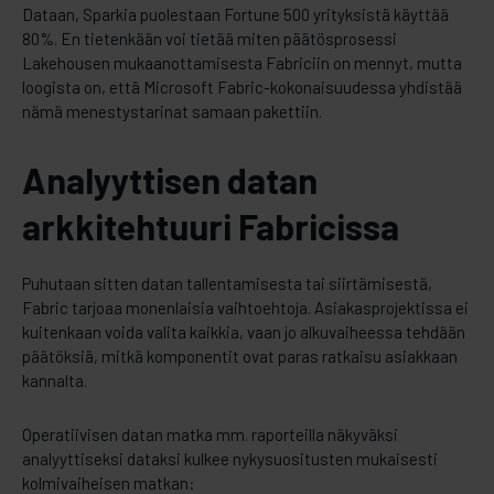
Dataan, Sparkia puolestaan Fortune 500 yrityksistä käyttää
80%. En tietenkään voi tietää miten päätösprosessi
Lakehousen mukaanottamisesta Fabriciin on mennyt, mutta
loogista on, että Microsoft Fabric-kokonaisuudessa yhdistää
nämä menestystarinat samaan pakettiin.
Analyyttisen datan
arkkitehtuuri Fabricissa
Puhutaan sitten datan tallentamisesta tai siirtämisestä,
Fabric tarjoaa monenlaisia vaihtoehtoja. Asiakasprojektissa ei
kuitenkaan voida valita kaikkia, vaan jo alkuvaiheessa tehdään
päätöksiä, mitkä komponentit ovat paras ratkaisu asiakkaan
kannalta.
Operatiivisen datan matka mm. raporteilla näkyväksi
analyyttiseksi dataksi kulkee nykysuositusten mukaisesti
kolmivaiheisen matkan: