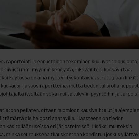
, raportointi ja ennusteiden tekeminen kuuluvat talousjohta
a tiiviisti mm. myynnin kehitystä, liikevaihtoa, kassavirtaa,
ksi käytössä on aina myös yrityskohtaisia, strategiaan linkitt
uukausi- ja vuosiraportteina, mutta tiedon tulisi olla nopeast
ohtajalta itseltään sekä muilta tuleviin pyyntöihin ja tarpeisi
iatietoon peilaten, ottaen huomioon kausivaihtelut ja aiempie
 välttämättä ole helposti saatavilla. Haasteena on tiedon
aa käsitellään useissa eri järjestelmissä. Lisäksi muutoksia
a, minkä seurauksena tilauskantaan kohdistuu joskus yllättävi