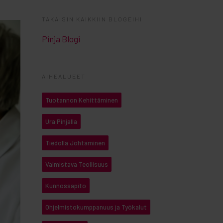
TAKAISIN KAIKKIIN BLOGEIHI
Pinja Blogi
AIHEALUEET
Tuotannon Kehittäminen
Ura Pinjalla
Tiedolla Johtaminen
Valmistava Teollisuus
Kunnossapito
Ohjelmistokumppanuus ja Työkalut