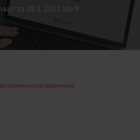
käyttöönotto voi silti epäonnistua