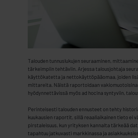
Talouden tunnuslukujen seuraaminen, mittaaminen
tärkeimpiin tehtäviin. Arjessa talousjohtaja seura
käyttökatetta ja nettokäyttöpääomaa, joiden lisä
mittareita. Näistä raportoidaan vakiomuotoisina k
hyödynnettävissä myös ad hocina syntyviin, talousj
Perinteisesti talouden ennusteet on tehty histor
kuukausien raportit, sillä reaaliaikainen tieto ei
pirstaleisuus, kun yrityksen kannalta tärkeää dat
tapahtuu jatkuvasti markkinassa ja asiakkuuksiss