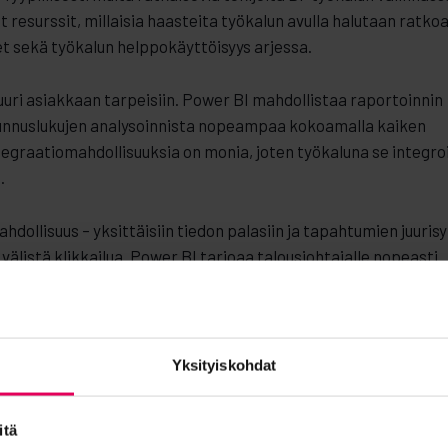
 resurssit, millaisia haasteita työkalun avulla halutaan ratkoa
et sekä työkalun helppokäyttöisyys arjessa.
uri asiakkaan tarpeisiin. Power BI mahdollistaa raportoinnin
tunnuslukujen analysoinnista nopeampaa kokoamalla kaiken
tegraatiomahdollisuuksia on monia, joten työkaluna se integro
ä.
llisuus – yksittäisiin tiedon palasiin ja tapahtumien juurisy
 välistä klikkailua. Power BI tarjoaa talousjohtajalle nopeasti
en ajantasaisiin, päivittyviin raportteihin, joiden parissa voi
mä tekee talouden ennusteiden laatimisesta helpompaa ja autta
Yksityiskohdat
 tunnusluvut synnyttävät uusia oivalluks
itä
arjessa aikaa liiketoiminnan kehittämiselle. Kerätty tieto on