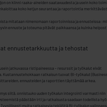
aljon on kiinni raaka-aineiden saatavuudesta ja usein koko toim
kaloittaa koko ketjun seurantaa ja raportointia merkittäväst
mista mitataan nimenomaan raportoinnissa ja ennusteissa: m
hyvin ennuste ja toteuma pitävät paikkaansa ja kuinka helposti
nat ennustetarkkuutta ja tehostat
ein jatkuvassa ristipaineessa – resurssit ja työkalut eivät
a. Kustannustehokkaan ratkaisun tuovat BI-työkalut (Busines
 mittareiden, ennusteiden ja raporttien täyttämää arkea.
ys siitä, onnistuuko uuden työkalun integrointi varmasti niin
ysteemistä päästään irti ja ratkaisusta saadaan todellista hy
ypillisesti muita ratkaisevia tekijöitä BI-työkalun valinnass