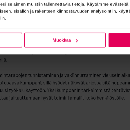
eesi selaimen muistiin tallennettavia tietoja. Käytämme evästeit
 synnyttää parhaimmillaan täysin uusia oivalluksia ja antaa syv
en, sisällön ja rakenteen kiinnostavuuden analysointiin, käyttäj
attaa johtaa jopa kokonaan uusien palveluiden tai toimintama
iin.
jakaa muille. Power BI:n avulla voidaan tarjota eri liiketoimin
Muokkaa
aikille yhteinen käsitys liiketoiminnan suunnasta. Power BI:n
i liiketoimintojen tarpeeseen ja päivittäin tarvittava tieto o
llä.
ntatapojen tunnistaminen ja vakiinnuttaminen vie usein aika
si osaava kumppani, sillä hyödyt näkyvät arjessa sitä nopeam
 uusi työkalu käyttöön. Yksi kumppanin tärkeimmistä tehtävis
ttaa jalkauttamaan hyvät toimintamallit koko henkilöstölle.