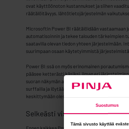
ovat käyttöönoton kustannukset ja siihen vaaditut
räätälöitävyys, lähtötietojärjestelmän vaikutuks
Microsoftin Power BI räätälöidään vastaamaan ju
automatisoinnin ja tekee talouden tärkeimpien 
saatavilla olevan tiedon yhteen järjestelmään. In
suurimpaan osaan käytetyimmistä järjestelmist
Power BI:ssä on myös erinomainen porautumismahdo
pääsee ketterästi käsiksi, ilman eri järjestelmien
suoran näkymän aidosti reaaliaikaiseen tietoon kut
surffailla ja löytää uusia näkökulmia. Kaikki tä
keskittymään olennaiseen.
Suostumus
Selkeästi visualisoidut talouden
Tämä sivusto käyttää eväste
Ennen kaikkea Power BI vapauttaa talousjohtajan 