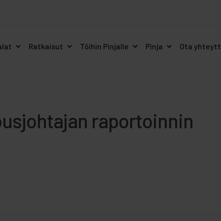
alat
Ratkaisut
Töihin Pinjalle
Pinja
Ota yhteyt
ousjohtajan raportoinnin