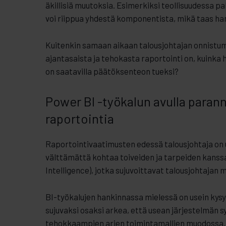
äkillisiä muutoksia. Esimerkiksi teollisuudessa p
voi riippua yhdestä komponentista, mikä taas han
Kuitenkin samaan aikaan talousjohtajan onnistu
ajantasaista ja tehokasta raportointi on, kuinka 
on saatavilla päätöksenteon tueksi?
Power BI -työkalun avulla paran
raportointia
Raportointivaatimusten edessä talousjohtaja on us
välttämättä kohtaa toiveiden ja tarpeiden kanss
Intelligence), jotka sujuvoittavat talousjohtajan
BI-työkalujen hankinnassa mielessä on usein kysym
sujuvaksi osaksi arkea, että usean järjestelmän s
tehokkaampien arjen toimintamallien muodossa. Ty