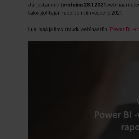
Järjestämme
torstaina 28.1.2021
webinaarin, j
talousjohtajan raportointiin vuodelle 2021.
Lue lisää ja ilmoittaudu webinaariin:
Power BI -vin