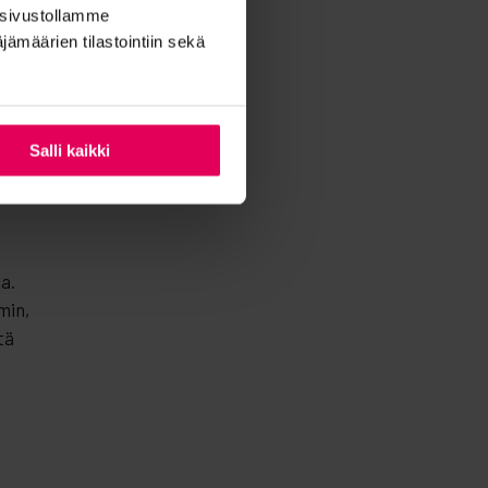
ä sivustollamme
emmän
ämäärien tilastointiin sekä
llien
ta-
Salli kaikki
n
a.
min,
tä