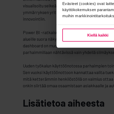
Evästeet (cookies) ovat laitt
visualisoitu selkeästi yhdelle alustalle, mikä voi
käyttökokemuksen parantamise
ymmärryksen yrityksen talouden tilasta. Tämä sa
muihin markkinointitarkoituks
innovointiin.
Power BI -ratkaisua käyttämällä tietoa on helppo 
Kiellä kaikki
alueille suora näkymä omaan toimintaan ja luoda k
dashboard on muokattavissa kunkin henkilön tai er
parhaimmillaan nähtävissä vain yhdellä silmäykse
Uuden työkalun käyttöönotossa parhaimpien toimi
Sen vuoksi käyttöönottoon kannattaa valita tuek
mitä ketterämmin henkilöstöllä on valmius ottaa
onkin siirtää omaa osaamistaan asiakkaalle ja au
Lisätietoa aiheesta