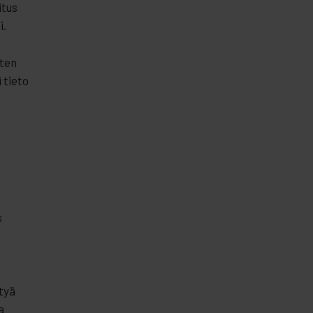
itus
i.
iten
 tieto
s
ötyä
a