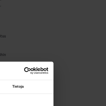
,
ituu
ihin
a
Tietoja
ia