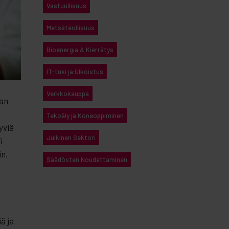
Vastuullisuus
Metsäteollisuus
Bioenergia & Kierrätys
IT-tuki ja Ulkoistus
Verkkokauppa
jan
Tekoäly ja Koneoppiminen
yviä
Julkinen Sektori
i
in.
Säädösten Noudattaminen
n
ä ja