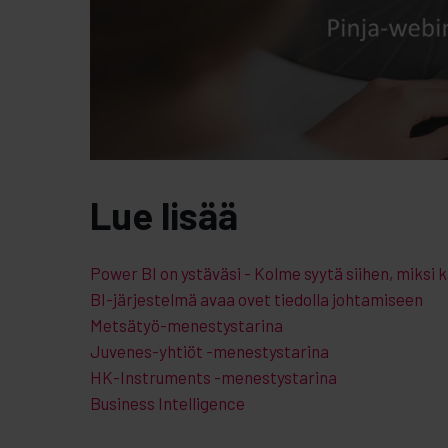
Lue lisää
Power BI on ystäväsi - Kolme syytä siihen, miksi 
BI-järjestelmä avaa ovet tiedolla johtamiseen
Metsätyö-menestystarina
Juvenes-yhtiöt -menestystarina
HK-Instruments -menestystarina
Business Intelligence