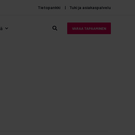
Tietopankki
Tuki ja asiakaspalvelu
tä
VARAA TAPAAMINEN