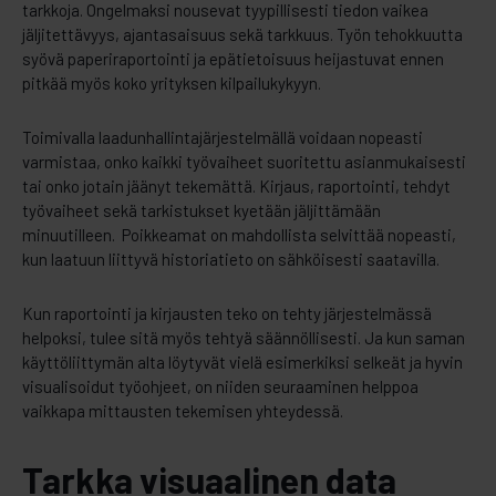
tarkkoja. Ongelmaksi nousevat tyypillisesti tiedon vaikea
jäljitettävyys, ajantasaisuus sekä tarkkuus. Työn tehokkuutta
syövä paperiraportointi ja epätietoisuus heijastuvat ennen
pitkää myös koko yrityksen kilpailukykyyn.
Toimivalla laadunhallintajärjestelmällä voidaan nopeasti
varmistaa, onko kaikki työvaiheet suoritettu asianmukaisesti
tai onko jotain jäänyt tekemättä. Kirjaus, raportointi, tehdyt
työvaiheet sekä tarkistukset kyetään jäljittämään
minuutilleen. Poikkeamat on mahdollista selvittää nopeasti,
kun laatuun liittyvä historiatieto on sähköisesti saatavilla.
Kun raportointi ja kirjausten teko on tehty järjestelmässä
helpoksi, tulee sitä myös tehtyä säännöllisesti. Ja kun saman
käyttöliittymän alta löytyvät vielä esimerkiksi selkeät ja hyvin
visualisoidut työohjeet, on niiden seuraaminen helppoa
vaikkapa mittausten tekemisen yhteydessä.
Tarkka visuaalinen data