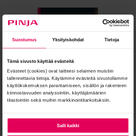
Suostumus
Yksityiskohdat
Tietoja
Tämä sivusto käyttää evästeitä
Evästeet (cookies) ovat laitteesi selaimen muistiin
tallennettavia tietoja. Käytämme evästeitä sivustollamme
käyttökokemuksen parantamiseen, sisällön ja rakenteen
kiinnostavuuden analysointiin, käyttäjämäärien
tilastointiin sekä muihin markkinointitarkoituksiin.
Lue lisää
Salli kaikki
Blogi: Miksi tuotannon digitalisointi vaatii tehokasta
johtamista?