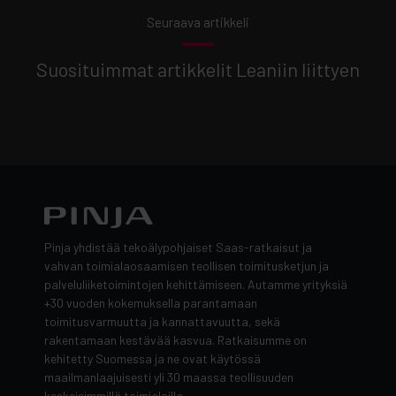
Seuraava artikkeli
Suosituimmat artikkelit Leaniin liittyen
Pinja yhdistää tekoälypohjaiset Saas-ratkaisut ja
vahvan toimialaosaamisen teollisen toimitusketjun ja
palveluliiketoimintojen kehittämiseen. Autamme yrityksiä
+30 vuoden kokemuksella parantamaan
toimitusvarmuutta ja kannattavuutta, sekä
rakentamaan kestävää kasvua. Ratkaisumme on
kehitetty Suomessa ja ne ovat käytössä
maailmanlaajuisesti yli 30 maassa teollisuuden
keskeisimmillä toimialoilla.