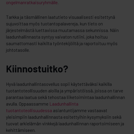
ongelmanratkaisuryhmälle
.
Tarkka ja täsmällinen laatutieto visuaalisesti esitettynä
sujuvoittaa myös tuotantopalavereja, kun tieto on
järjestelmästä luettavissa muutamassa sekunnissa. Näin
laadunhallinnasta syntyy vaivaton rutiini, joka hoituu
saumattomasti kaikilta työntekijöiltä ja raportoituu myös
johtotasolle.
Kiinnostuitko?
Hyvä laadunhallintasovellus sopii käytettäväksi kaikilla
tuotantoteollisuuden aloilla ja ympäristöissä, joissa on tarve
parantaa laatua sekä tehostaa liiketoimintaa laadunhallinnan
avulla. Oppaassamme
Laadunhallinta
tuotantoteollisuudessa
asiantuntijamme vastaavat
yleisimpiin laadunhallinnasta esitettyihin kysymyksiin sekä
tuovat arkielämän vinkkejä laadunhallinnan raportoimiseen ja
kehittämiseen.