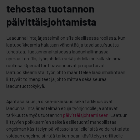
tehostaa tuotannon
päivittäisjohtamista
Laadunhallintajärjestelmä on siis oleellisessa roolissa, kun
laatupoikkeamia halutaan vähentää ja tasalaatuisuutta
tehostaa. Tuotannonaikaisessa laadunhallinnassa
operaattoreilla, työnjohdolla sekä johdolla on kullakin oma
roolinsa. Operaattorit havainnoivat ja raportoivat
laatupoikkeamista, työnjohto määrittelee laadunhallintaan
liittyvät toimenpiteet ja johto mittaa sekä seuraa
laaduntuottokykyä.
Ajantasaisuus ja oikea-aikaisuus sekä tarkkuus ovat
laadunhallintajärjestelmän etuja työnjohdolle ja antavat
tarkkuutta myös tuotannon
päivittäisjohtamiseen
.
Laatuun
liittyvien poikkeamien selkeä esilletuonti mahdollistaa
ongelman käsittelyn päivätasolla tai ellei sitä voida ratkaista,
voidaan ongelma siirtää tarkempaan käsittelyyn erilliselle