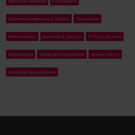
Valmistava Teollisuus
Kunnossapito
Ohjelmistokumppanuus ja Työkalut
Vastuullisuus
Metsäteollisuus
Bioenergia & Kierrätys
IT-tuki ja Ulkoistus
Verkkokauppa
Tekoäly ja Koneoppiminen
Julkinen Sektori
Säädösten Noudattaminen