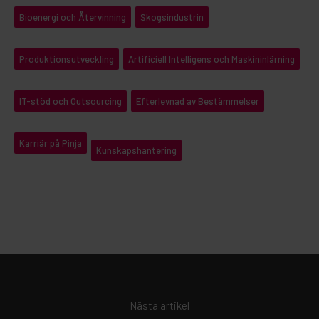
Bioenergi och Återvinning
Skogsindustrin
Produktionsutveckling
Artificiell Intelligens och Maskininlärning
IT-stöd och Outsourcing
Efterlevnad av Bestämmelser
Karriär på Pinja
Kunskapshantering
Nästa artikel