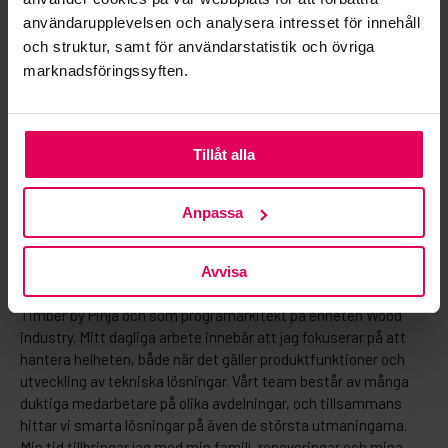
användarupplevelsen och analysera intresset för innehåll
och struktur, samt för användarstatistik och övriga
marknadsföringssyften.
Tillåt alla
Anpassa
Toni Hämeenniemi
Avvisa
Jag arbetar på Pinja som produktägare för produktfamiljen
Timber by Pinja och som programarkitekt på enheten Wood
industry. Mitt dagliga arbete innebär att jag fokuserar på att
hantera helheten, både när det gäller produktfunktioner och
utveckling av tekniska lösningar. Vårt team består av många
duktiga medarbetare på olika avdelningar, och tillsammans
hittar vi smarta lösningar på även de största utmaningarna.
Min tid tillbringar jag med min familj, renoveringar och mina