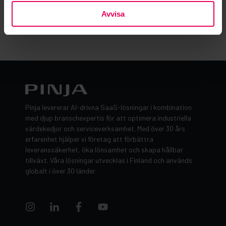
Avvisa
Pinja levererar AI-drivna SaaS-lösningar i kombination
med djup branschexpertis för att optimera industriella
värdekedjor och serviceverksamhet. Med över 30 års
erfarenhet hjälper vi företag att förbättra
leveranssäkerhet, öka lönsamhet och skapa hållbar
tillväxt. Våra lösningar utvecklas i Finland och används
globalt i över 30 länder.