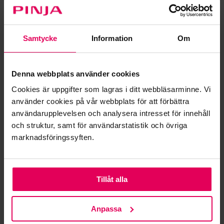
FSC-certifikat inom träindustrin – hur
säkerställa leveranskedjans spårbarhet?
Samtycke
Information
Om
20.02.2024
Hållbarhetsrapportering är en del av RED III -
Denna webbplats använder cookies
direktivet – rapporteringsautomatisering
Cookies är uppgifter som lagras i ditt webbläsarminne. Vi
underlättar arbetet
använder cookies på vår webbplats för att förbättra
01.02.2024
användarupplevelsen och analysera intresset för innehåll
Hur effektiviserar AI inom industrin
och struktur, samt för användarstatistik och övriga
fabriksverksamheten
marknadsföringssyften.
05.06.2025
Använda Microsoft 365 Copilot och AI – vad
Tillåt alla
ska man tänka på?
12.03.2025
Anpassa