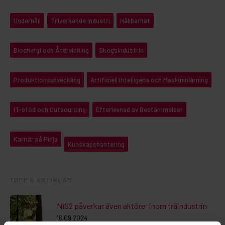
Underhåll
Tillverkande Industri
Hållbarhät
Bioenergi och Återvinning
Skogsindustrin
Produktionsutveckling
Artificiell Intelligens och Maskininlärning
IT-stöd och Outsourcing
Efterlevnad av Bestämmelser
Karriär på Pinja
Kunskapshantering
TOPP 5 ARTIKLAR
NIS2 påverkar även aktörer inom träindustrin
16.09.2024