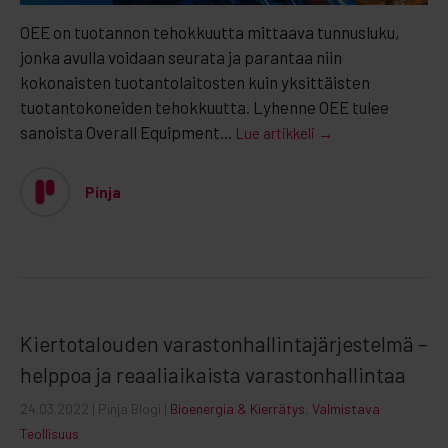
OEE on tuotannon tehokkuutta mittaava tunnusluku,
jonka avulla voidaan seurata ja parantaa niin
kokonaisten tuotantolaitosten kuin yksittäisten
tuotantokoneiden tehokkuutta. Lyhenne OEE tulee
sanoista Overall Equipment...
Lue artikkeli →
Pinja
Kiertotalouden varastonhallintajärjestelmä –
helppoa ja reaaliaikaista varastonhallintaa
24.03.2022
| Pinja Blogi |
Bioenergia & Kierrätys
,
Valmistava
Teollisuus