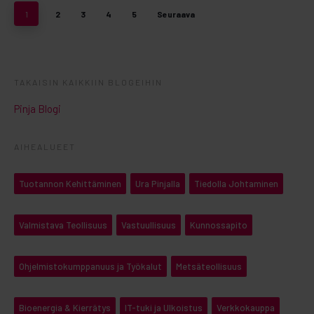
1
2
3
4
5
Seuraava
TAKAISIN KAIKKIIN BLOGEIHIN
Pinja Blogi
AIHEALUEET
Tuotannon Kehittäminen
Ura Pinjalla
Tiedolla Johtaminen
Valmistava Teollisuus
Vastuullisuus
Kunnossapito
Ohjelmistokumppanuus ja Työkalut
Metsäteollisuus
Bioenergia & Kierrätys
IT-tuki ja Ulkoistus
Verkkokauppa