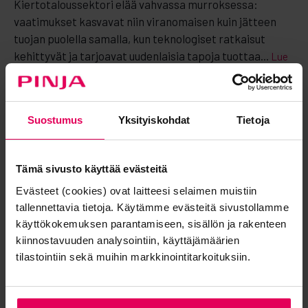
Kiertotaloussektori elää vahvassa murroksessa:
vaatimukset kasvavat niin viranomaisen kuin jätteen
tuojan puolella samalla, kun teknologiset ratkaisut
kehittyvät ja tarjoavat uudenlaisia tapoja tuottaa...
Lue
artikkeli →
Petrus Taskinen
Suostumus
Yksityiskohdat
Tietoja
Tämä sivusto käyttää evästeitä
Evästeet (cookies) ovat laitteesi selaimen muistiin
tallennettavia tietoja. Käytämme evästeitä sivustollamme
Mikä rooli digitalisaatiolla on kestävässä
käyttökokemuksen parantamiseen, sisällön ja rakenteen
kehityksessä?
kiinnostavuuden analysointiin, käyttäjämäärien
tilastointiin sekä muihin markkinointitarkoituksiin.
05.06.2022
| Pinja Blogi |
Vastuullisuus
,
Valmistava Teollisuus