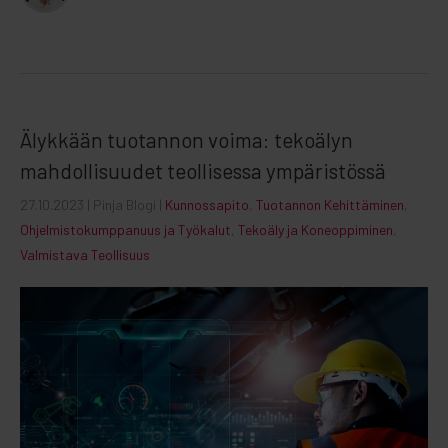
Älykkään tuotannon voima: tekoälyn
mahdollisuudet teollisessa ympäristössä
27.10.2023
| Pinja Blogi |
Kunnossapito
,
Tuotannon Kehittäminen
,
Ohjelmistokumppanuus ja Työkalut
,
Tekoäly ja Koneoppiminen
,
Valmistava Teollisuus