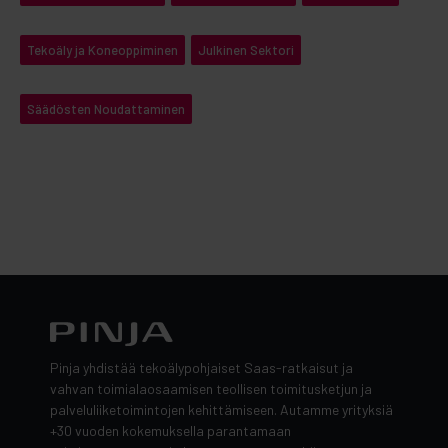
Tekoäly ja Koneoppiminen
Julkinen Sektori
Säädösten Noudattaminen
Pinja yhdistää tekoälypohjaiset Saas-ratkaisut ja
vahvan toimialaosaamisen teollisen toimitusketjun ja
palveluliiketoimintojen kehittämiseen. Autamme yrityksiä
+30 vuoden kokemuksella parantamaan