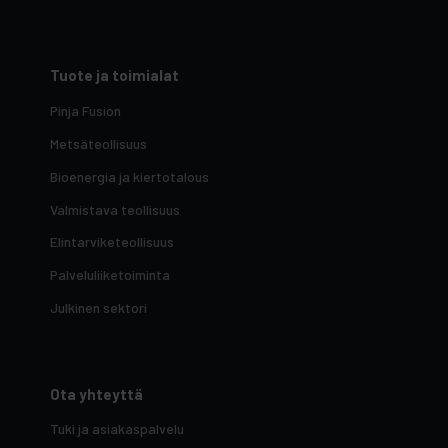
Tuote ja toimialat
Pinja Fusion
Metsäteollisuus
Bioenergia ja kiertotalous
Valmistava teollisuus
Elintarviketeollisuus
Palveluliiketoiminta
Julkinen sektori
Ota yhteyttä
Tuki ja asiakaspalvelu