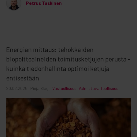
Petrus Taskinen
Energian mittaus: tehokkaiden
biopolttoaineiden toimitusketjujen perusta -
kuinka tiedonhallinta optimoi ketjuja
entisestään
20.02.2025
| Pinja Blogi |
Vastuullisuus
,
Valmistava Teollisuus