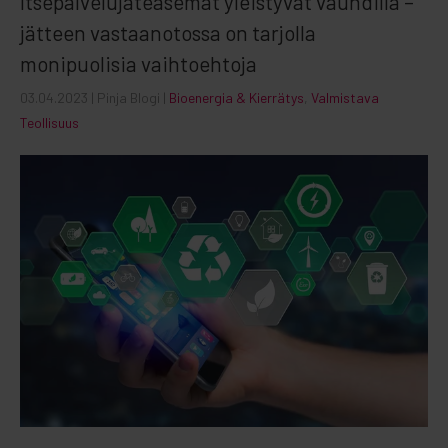
Itsepalvelujäteasemat yleistyvät vauhdilla –
jätteen vastaanotossa on tarjolla
monipuolisia vaihtoehtoja
03.04.2023
| Pinja Blogi |
Bioenergia & Kierrätys
,
Valmistava
Teollisuus