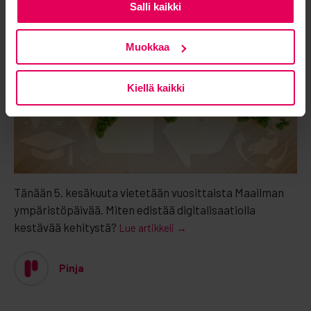
Salli kaikki
Muokkaa
Kiellä kaikki
Tänään 5. kesäkuuta vietetään vuosittaista Maailman
ympäristöpäivää. Miten edistää digitalisaatiolla
kestävää kehitystä?
Lue artikkeli →
Pinja