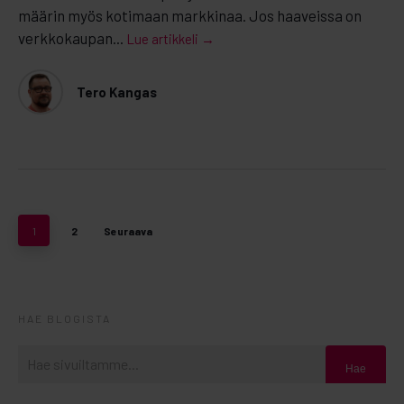
määrin myös kotimaan markkinaa. Jos haaveissa on
verkkokaupan...
Lue artikkeli →
Tero Kangas
1
2
Seuraava
HAE BLOGISTA
Hae