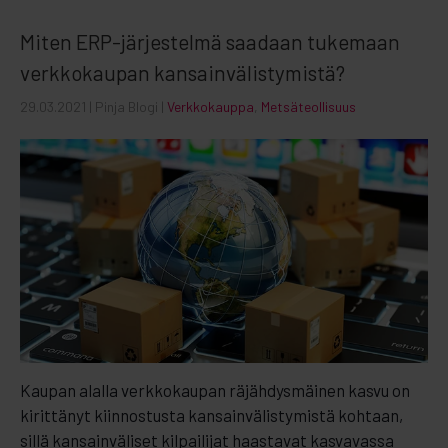
Miten ERP-järjestelmä saadaan tukemaan
verkkokaupan kansainvälistymistä?
29.03.2021
| Pinja Blogi |
Verkkokauppa
,
Metsäteollisuus
Kaupan alalla verkkokaupan räjähdysmäinen kasvu on
kirittänyt kiinnostusta kansainvälistymistä kohtaan,
sillä kansainväliset kilpailijat haastavat kasvavassa