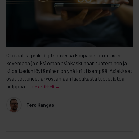
Globaali kilpailu digitaalisessa kaupassa on entistä
kovempaa ja siksi oman asiakaskunnan tunteminen ja
kilpailuedun löytäminen on yhä kriittisempää. Asiakkaat
ovat tottuneet arvostamaan laadukasta tuotetietoa,
helppoa...
Lue artikkeli →
Tero Kangas