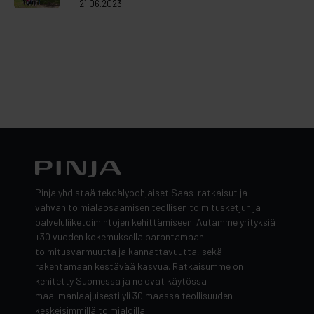
21.06.2023
Pinja yhdistää tekoälypohjaiset Saas-ratkaisut ja
vahvan toimialaosaamisen teollisen toimitusketjun ja
palveluliiketoimintojen kehittämiseen. Autamme yrityksiä
+30 vuoden kokemuksella parantamaan
toimitusvarmuutta ja kannattavuutta, sekä
rakentamaan kestävää kasvua. Ratkaisumme on
kehitetty Suomessa ja ne ovat käytössä
maailmanlaajuisesti yli 30 maassa teollisuuden
keskeisimmillä toimialoilla.