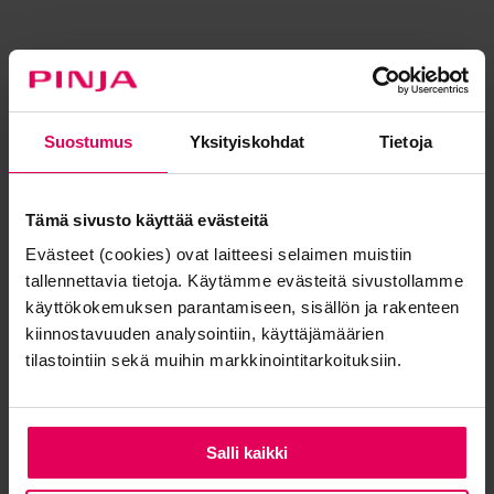
Tehoa ja skaalautuvuutta monikanavaiseen
Suostumus
Yksityiskohdat
Tietoja
kauppaan – ERP erinomaisen
ostokokemuksen taustalla
Tämä sivusto käyttää evästeitä
25.10.2021
| Pinja Blogi |
Verkkokauppa
,
Metsäteollisuus
Evästeet (cookies) ovat laitteesi selaimen muistiin
tallennettavia tietoja. Käytämme evästeitä sivustollamme
käyttökokemuksen parantamiseen, sisällön ja rakenteen
kiinnostavuuden analysointiin, käyttäjämäärien
tilastointiin sekä muihin markkinointitarkoituksiin.
Salli kaikki