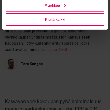
Muokkaa
Kiellä kaikki
Monikanavainen kaupankäynti on nykypäivää – oli kyse
sitten kivijalan ja verkkokaupan tai useamman
verkkokaupan yhdistelmästä. Monikanavaiseen
kauppaan liittyy kuitenkin erityispiirteitä, jotka
asettavat toiminnalle...
Lue artikkeli →
Tero Kangas
Kasvavan verkkokaupan pyhä kolminaisuus:
moderni verkkokauppa-alusta, ERP ja PIM