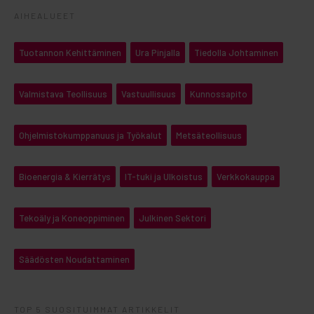
AIHEALUEET
Tuotannon Kehittäminen
Ura Pinjalla
Tiedolla Johtaminen
Valmistava Teollisuus
Vastuullisuus
Kunnossapito
Ohjelmistokumppanuus ja Työkalut
Metsäteollisuus
Bioenergia & Kierrätys
IT-tuki ja Ulkoistus
Verkkokauppa
Tekoäly ja Koneoppiminen
Julkinen Sektori
Säädösten Noudattaminen
TOP 5 SUOSITUIMMAT ARTIKKELIT