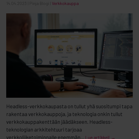
14.04.2023
| Pinja Blogi |
Verkkokauppa
Headless-verkkokaupasta on tullut yhä suositumpi tapa
rakentaa verkkokauppoja, ja teknologia onkin tullut
verkkokauppakenttään jäädäkseen. Headless-
teknologian arkkitehtuuri tarjoaa
verkkoliiketoiminnalle enemmän...
Lue artikkeli →