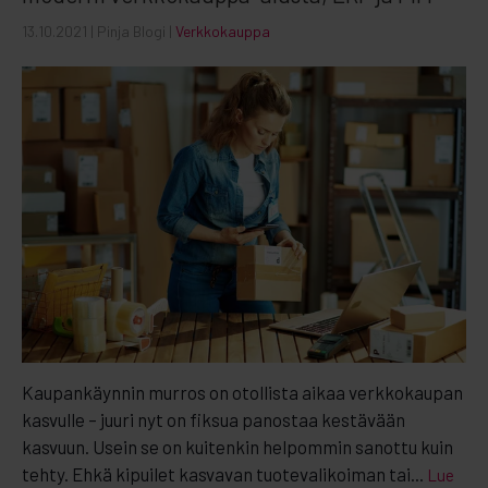
13.10.2021
| Pinja Blogi |
Verkkokauppa
Kaupankäynnin murros on otollista aikaa verkkokaupan
kasvulle – juuri nyt on fiksua panostaa kestävään
kasvuun. Usein se on kuitenkin helpommin sanottu kuin
tehty. Ehkä kipuilet kasvavan tuotevalikoiman tai...
Lue