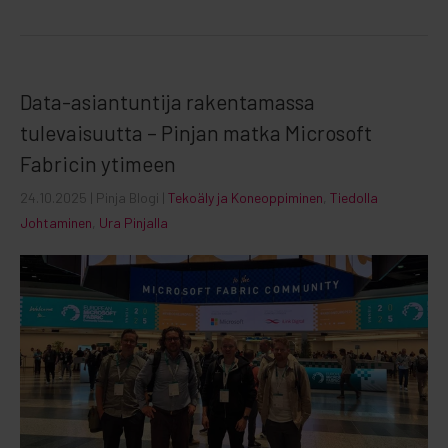
Data-asiantuntija rakentamassa
tulevaisuutta – Pinjan matka Microsoft
Fabricin ytimeen
24.10.2025
| Pinja Blogi |
Tekoäly ja Koneoppiminen
,
Tiedolla
Johtaminen
,
Ura Pinjalla