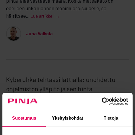
pinta-alaa vastaava määrä. Koska metsäkato on
edelleen uhka luonnon monimuotoisuudelle, se
häiritsee...
Lue artikkeli →
Juha Valkola
Kyberuhka tehtaasi lattialla: unohdettu
ohjelmiston ylläpito ja sen hinta
22.09.2025
| Pinja Blogi |
Tuotannon Kehittäminen
,
Ohjelmistokumppanuus ja Työkalut
Suostumus
Yksityiskohdat
Tietoja