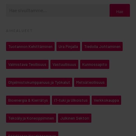
Hae
AIHEALUEET
Tuotannon Kehittäminen
Ura Pinjalla
Tiedolla Johtaminen
Valmistava Teollisuus
Vastuullisuus
Kunnossapito
Ohjelmistokumppanuus ja Työkalut
Metsäteollisuus
Bioenergia & Kierrätys
IT-tuki ja Ulkoistus
Verkkokauppa
Tekoäly ja Koneoppiminen
Julkinen Sektori