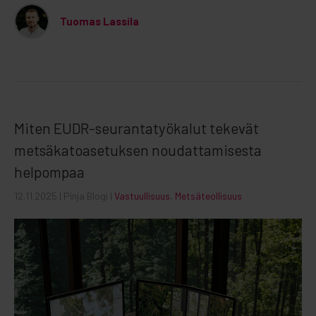
Tuomas Lassila
Miten EUDR-seurantatyökalut tekevät
metsäkatoasetuksen noudattamisesta
helpompaa
12.11.2025
| Pinja Blogi |
Vastuullisuus
,
Metsäteollisuus