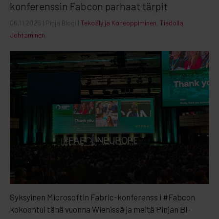
konferenssin Fabcon parhaat tärpit
06.11.2025
| Pinja Blogi |
Tekoäly ja Koneoppiminen
,
Tiedolla
Johtaminen
Syksyinen Microsoftin Fabric-konferenss i #Fabcon
kokoontui tänä vuonna Wienissä ja meitä Pinjan BI-