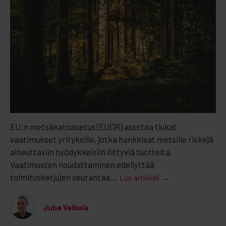
EU:n metsäkatoasetus (EUDR) asettaa tiukat
vaatimukset yrityksille, jotka hankkivat metsille riskejä
aiheuttaviin hyödykkeisiin liittyviä tuotteita.
Vaatimusten noudattaminen edellyttää
toimitusketjujen seurantaa,...
Lue artikkeli →
Juha Valkola