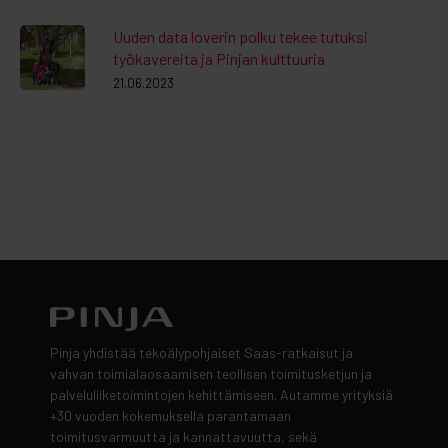
Uuden data loverin polku tekee tutuksi
työkavereita ja Pinjan kulttuuria
21.06.2023
Pinja yhdistää tekoälypohjaiset Saas-ratkaisut ja
vahvan toimialaosaamisen teollisen toimitusketjun ja
palveluliiketoimintojen kehittämiseen. Autamme yrityksiä
+30 vuoden kokemuksella parantamaan
toimitusvarmuutta ja kannattavuutta, sekä