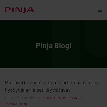
Pinja Blogi
Microsoft Copilot -agentti organisaatioissa –
hyödyt ja erilaiset käyttötavat
25.11.2025
| Pinja Blogi |
IT-tuki ja Ulkoistus
,
Tekoäly ja
Koneoppiminen