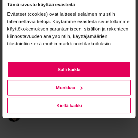
Tämä sivusto käyttää evästeitä
Evästeet (cookies) ovat laitteesi selaimen muistiin
tallennettavia tietoja. Käytämme evästeitä sivustollamme
käyttökokemuksen parantamiseen, sisällön ja rakenteen
kiinnostavuuden analysointiin, käyttäjämäärien
tilastointiin sekä muihin markkinointitarkoituksiin.
Salli kaikki
Valmistavan teollisuuden toimintaympäristö muuttuu
muun maailman mukana jatkuvasti. Markkinatilanteiden
Muokkaa
heilunta ja odottamattomat globaalit ilmiöt vaativat
nopeaa reagointia.
Lue artikkeli →
Kiellä kaikki
Petri Virtanen