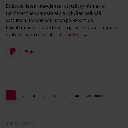
Epätavallisten kaavojen tai käyttäytymismallien
tunnistaminen datasta ei ole nykyään pelkkää
sattumaa. Tekoälypohjainen poikkeamien
havaitseminen tuo tarkkuutta ja luotettavuutta, joiden
avulla voidaan ratkaista...
Lue artikkeli →
Pinja
1
2
3
4
5
...
36
Seuraava
HAE BLOGISTA