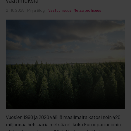
vaatimuksia
21.10.2025
| Pinja Blogi |
Vastuullisuus
,
Metsäteollisuus
Vuosien 1990 ja 2020 välillä maailmalta katosi noin 420
miljoonaa hehtaaria metsää eli koko Euroopan unionin